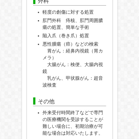
外科
軽度の創傷に対する処置
肛門外科 痔核、肛門周囲膿
瘍の処置、簡単な手術
陥入爪（巻き爪）処置
悪性腫瘍（癌）などの検索
胃がん：経鼻内視鏡（胃カ
メラ）
大腸がん：検便、大腸内視
鏡
乳がん、甲状腺がん：超音
波検査
その他
外来受付時間終了などで専門
の医療機関を受診することが
難しい場合に、初期治療が可
能な場合は対応いたします。