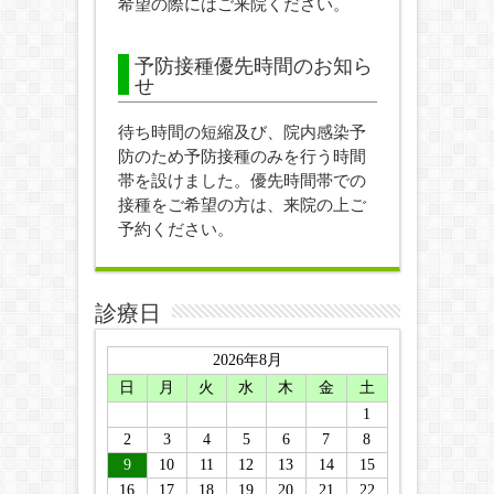
希望の際にはご来院ください。
予防接種優先時間のお知ら
せ
待ち時間の短縮及び、院内感染予
防のため予防接種のみを行う時間
帯を設けました。優先時間帯での
接種をご希望の方は、来院の上ご
予約ください。
診療日
2026年8月
日
月
火
水
木
金
土
1
2
3
4
5
6
7
8
9
10
11
12
13
14
15
16
17
18
19
20
21
22